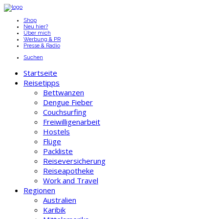
Shop
Neu hier?
Über mich
Werbung & PR
Presse & Radio
Suchen
Startseite
Reisetipps
Bettwanzen
Dengue Fieber
Couchsurfing
Freiwilligenarbeit
Hostels
Flüge
Packliste
Reiseversicherung
Reiseapotheke
Work and Travel
Regionen
Australien
Karibik