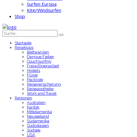
Surfen Europa
Kite/Windsurfen
Shop
Startseite
Reisetipps
Bettwanzen
Dengue Fieber
Couchsurfing
Freiwilligenarbeit
Hostels
Flüge
Packliste
Reiseversicherung
Reiseapotheke
Work and Travel
Regionen
Australien
Karibik
Mittelamerika
Neuseeland
Südamerika
Südostasien
Südsee
USA