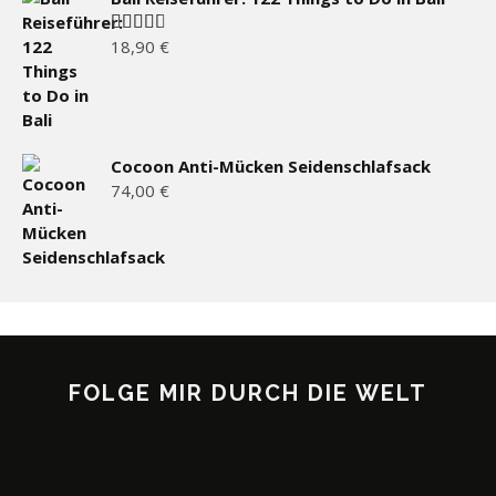
18,90
€
Bewertet
mit
3.00
von 5
Cocoon Anti-Mücken Seidenschlafsack
74,00
€
FOLGE MIR DURCH DIE WELT