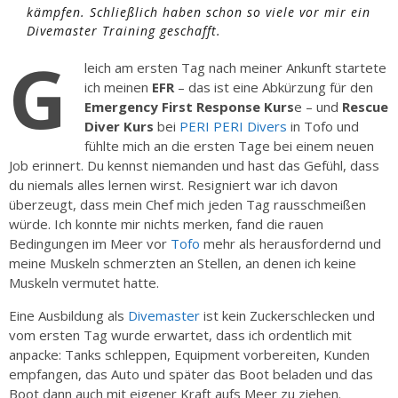
kämpfen. Schließlich haben schon so viele vor mir ein
Divemaster Training geschafft.
G
leich am ersten Tag nach meiner Ankunft startete
ich meinen
EFR
– das ist eine Abkürzung für den
Emergency First Response Kurs
e – und
Rescue
Diver Kurs
bei
PERI PERI Divers
in Tofo und
fühlte mich an die ersten Tage bei einem neuen
Job erinnert. Du kennst niemanden und hast das Gefühl, dass
du niemals alles lernen wirst. Resigniert war ich davon
überzeugt, dass mein Chef mich jeden Tag rausschmeißen
würde. Ich konnte mir nichts merken, fand die rauen
Bedingungen im Meer vor
Tofo
mehr als herausfordernd und
meine Muskeln schmerzten an Stellen, an denen ich keine
Muskeln vermutet hatte.
Eine Ausbildung als
Divemaster
ist kein Zuckerschlecken und
vom ersten Tag wurde erwartet, dass ich ordentlich mit
anpacke: Tanks schleppen, Equipment vorbereiten, Kunden
empfangen, das Auto und später das Boot beladen und das
Boot dann auch mit eigener Kraft aufs Meer zu ziehen.