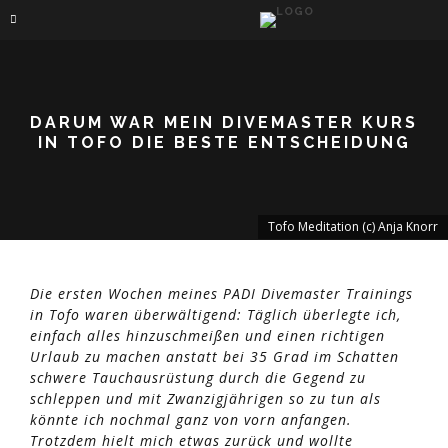
DARUM WAR MEIN DIVEMASTER KURS
IN TOFO DIE BESTE ENTSCHEIDUNG
Tofo Meditation (c) Anja Knorr
Die ersten Wochen meines PADI Divemaster Trainings
in Tofo waren überwältigend: Täglich überlegte ich,
einfach alles hinzuschmeißen und einen richtigen
Urlaub zu machen anstatt bei 35 Grad im Schatten
schwere Tauchausrüstung durch die Gegend zu
schleppen und mit Zwanzigjährigen so zu tun als
könnte ich nochmal ganz von vorn anfangen.
Trotzdem hielt mich etwas zurück und wollte