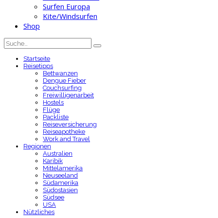
Surfen Europa
Kite/Windsurfen
Shop
Startseite
Reisetipps
Bettwanzen
Dengue Fieber
Couchsurfing
Freiwilligenarbeit
Hostels
Flüge
Packliste
Reiseversicherung
Reiseapotheke
Work and Travel
Regionen
Australien
Karibik
Mittelamerika
Neuseeland
Südamerika
Südostasien
Südsee
USA
Nützliches