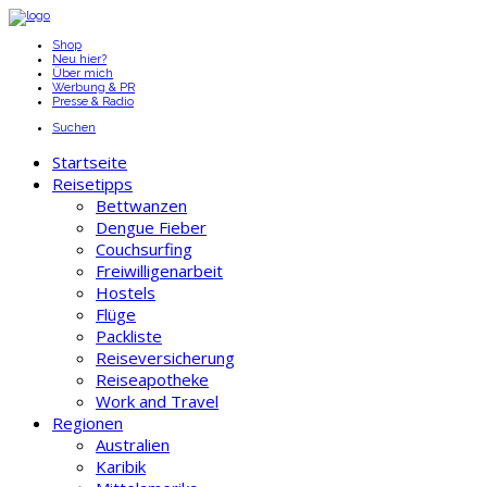
Shop
Neu hier?
Über mich
Werbung & PR
Presse & Radio
Suchen
Startseite
Reisetipps
Bettwanzen
Dengue Fieber
Couchsurfing
Freiwilligenarbeit
Hostels
Flüge
Packliste
Reiseversicherung
Reiseapotheke
Work and Travel
Regionen
Australien
Karibik