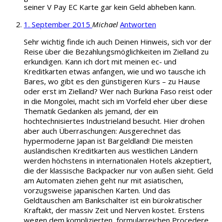
seiner V Pay EC Karte gar kein Geld abheben kann.
1. September 2015
Michael
Antworten
Sehr wichtig finde ich auch Deinen Hinweis, sich vor der
Reise über die Bezahlungsmöglichkeiten im Zielland zu
erkundigen. Kann ich dort mit meinen ec- und
Kreditkarten etwas anfangen, wie und wo tausche ich
Bares, wo gibt es den günstigeren Kurs – zu Hause
oder erst im Zielland? Wer nach Burkina Faso reist oder
in die Mongolei, macht sich im Vorfeld eher über diese
Thematik Gedanken als jemand, der ein
hochtechnisiertes Industrieland besucht. Hier drohen
aber auch Überraschungen: Ausgerechnet das
hypermoderne Japan ist Bargeldland! Die meisten
ausländischen Kreditkarten aus westlichen Ländern
werden höchstens in internationalen Hotels akzeptiert,
die der klassische Backpacker nur von außen sieht. Geld
am Automaten ziehen geht nur mit asiatischen,
vorzugsweise japanischen Karten. Und das
Geldtauschen am Bankschalter ist ein bürokratischer
Kraftakt, der massiv Zeit und Nerven kostet. Erstens
wegen dem komplizierten, formularreichen Procedere