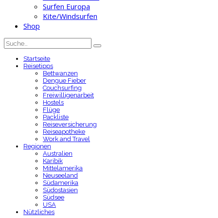
Surfen Europa
Kite/Windsurfen
Shop
Startseite
Reisetipps
Bettwanzen
Dengue Fieber
Couchsurfing
Freiwilligenarbeit
Hostels
Flüge
Packliste
Reiseversicherung
Reiseapotheke
Work and Travel
Regionen
Australien
Karibik
Mittelamerika
Neuseeland
Südamerika
Südostasien
Südsee
USA
Nützliches