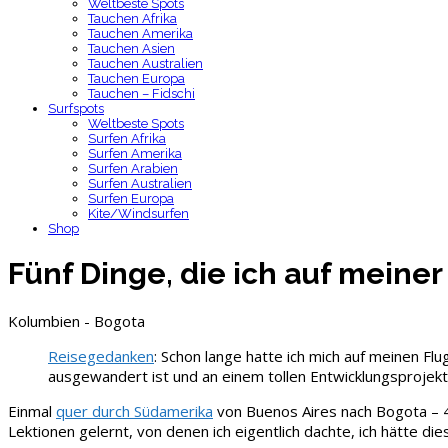
Weltbeste Spots
Tauchen Afrika
Tauchen Amerika
Tauchen Asien
Tauchen Australien
Tauchen Europa
Tauchen – Fidschi
Surfspots
Weltbeste Spots
Surfen Afrika
Surfen Amerika
Surfen Arabien
Surfen Australien
Surfen Europa
Kite/Windsurfen
Shop
Fünf Dinge, die ich auf meine
Kolumbien - Bogota
Reisegedanken
: Schon lange hatte ich mich auf meinen Fl
ausgewandert ist und an einem tollen Entwicklungsprojekt a
Einmal
quer durch Südamerika
von Buenos Aires nach Bogota – 46
Lektionen gelernt, von denen ich eigentlich dachte, ich hätte di