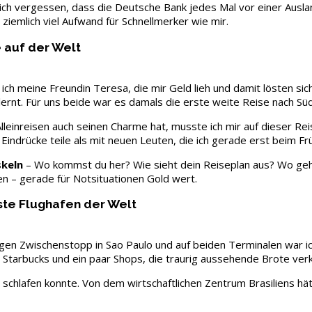
e ich vergessen, dass die Deutsche Bank jedes Mal vor einer Aus
ch ziemlich viel Aufwand für Schnellmerker wie mir.
 auf der Welt
ch meine Freundin Teresa, die mir Geld lieh und damit lösten sich
rnt. Für uns beide war es damals die erste weite Reise nach Süd
einreisen auch seinen Charme hat, musste ich mir auf dieser Reise
n Eindrücke teile als mit neuen Leuten, die ich gerade erst beim F
skeln
– Wo kommst du her? Wie sieht dein Reiseplan aus? Wo geh
uen – gerade für Notsituationen Gold wert.
ste Flughafen der Welt
gen Zwischenstopp in Sao Paulo und auf beiden Terminalen war i
 Starbucks und ein paar Shops, die traurig aussehende Brote verk
 schlafen konnte. Von dem wirtschaftlichen Zentrum Brasiliens hätt