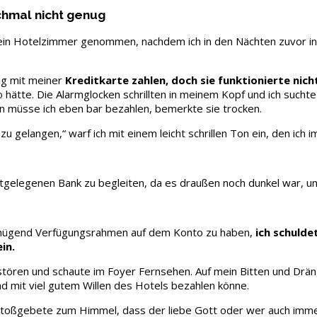
chmal nicht genug
ein Hotelzimmer genommen, nachdem ich in den Nächten zuvor in 
ig mit meiner
Kreditkarte zahlen, doch sie funktionierte nich
o hätte. Die Alarmglocken schrillten in meinem Kopf und ich such
nn müsse ich eben bar bezahlen, bemerkte sie trocken.
 gelangen,“ warf ich mit einem leicht schrillen Ton ein, den ich i
elegenen Bank zu begleiten, da es draußen noch dunkel war, und
 genügend Verfügungsrahmen auf dem Konto zu haben,
ich schulde
in.
tören und schaute im Foyer Fernsehen. Auf mein Bitten und Dräng
 mit viel gutem Willen des Hotels bezahlen könne.
end Stoßgebete zum Himmel, dass der liebe Gott oder wer auch i