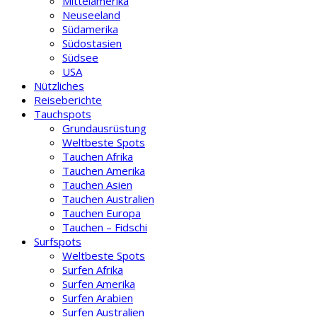
Mittelamerika
Neuseeland
Südamerika
Südostasien
Südsee
USA
Nützliches
Reiseberichte
Tauchspots
Grundausrüstung
Weltbeste Spots
Tauchen Afrika
Tauchen Amerika
Tauchen Asien
Tauchen Australien
Tauchen Europa
Tauchen – Fidschi
Surfspots
Weltbeste Spots
Surfen Afrika
Surfen Amerika
Surfen Arabien
Surfen Australien