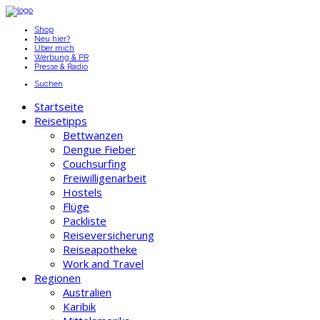
Shop
Neu hier?
Über mich
Werbung & PR
Presse & Radio
Suchen
Startseite
Reisetipps
Bettwanzen
Dengue Fieber
Couchsurfing
Freiwilligenarbeit
Hostels
Flüge
Packliste
Reiseversicherung
Reiseapotheke
Work and Travel
Regionen
Australien
Karibik