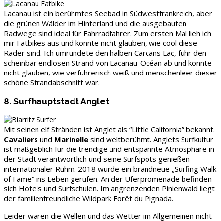
Lacanau ist ein berühmtes Seebad in Südwestfrankreich, aber
die grünen Wälder im Hinterland und die ausgebauten
Radwege sind ideal für Fahrradfahrer. Zum ersten Mal lieh ich
mir Fatbikes aus und konnte nicht glauben, wie cool diese
Räder sind. Ich umrundete den halben Carcans Lac, fuhr den
scheinbar endlosen Strand von Lacanau-Océan ab und konnte
nicht glauben, wie verführerisch weiß und menschenleer dieser
schöne Strandabschnitt war.
8. Surfhauptstadt Anglet
Mit seinen elf Stränden ist Anglet als “Little California” bekannt.
Cavaliers
und
Marinelle
sind weltberühmt. Anglets Surfkultur
ist maßgeblich für die trendige und entspannte Atmosphäre in
der Stadt verantwortlich und seine Surfspots genießen
internationaler Ruhm. 2018 wurde ein brandneue „Surfing Walk
of Fame“ ins Leben gerufen. An der Uferpromenade befinden
sich Hotels und Surfschulen. Im angrenzenden Pinienwald liegt
der familienfreundliche Wildpark Forêt du Pignada.
Leider waren die Wellen und das Wetter im Allgemeinen nicht