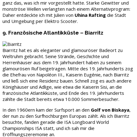
ganz das, was ich mir vorgestellt hatte. Starke Gewitter und
monströse Wellen verlangten nach einem Alternativprogram:
Daher entdeckte ich mit Julien von
Uhina Rafting
die Stadt
und Umgebung per Elektro Scooter.
9. Französische Atlantikküste – Biarritz
Biarritz hat es als eleganter und glamouröser Badeort zu
Weltruhm gebracht. Seine Strände, Geschichte und
Herrenhäuser aus dem 19. Jahrhundert haben zu seinem
glamourösen Ruf beigetragen. Mitte des 19. Jahrhunderts zog
die Ehefrau von Napoléon III., Kaiserin Eugénie, nach Biarritz
und ließ sich eine Residenz bauen. Schnell zog es auch andere
Könighäuser und Adlige, wie etwa die Kaiserin Sisi, an die
französische Atlantikküste, und Ende des 19. Jahrhunderts
zählte die Stadt bereits etwa 10.000 Sommerbesucher.
In den 1960ern kam der Surfsport an den
Golf von Biskaya
,
der nun zu den Surfhochburgen Europas zählt. Als ich Biarritz
besuchte, fanden gerade die ISA Longboard World
Championships ISA statt, und ich sah mir die
Eröffnungszeremonie an.