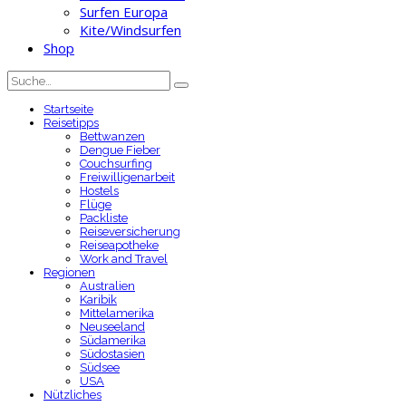
Surfen Europa
Kite/Windsurfen
Shop
Startseite
Reisetipps
Bettwanzen
Dengue Fieber
Couchsurfing
Freiwilligenarbeit
Hostels
Flüge
Packliste
Reiseversicherung
Reiseapotheke
Work and Travel
Regionen
Australien
Karibik
Mittelamerika
Neuseeland
Südamerika
Südostasien
Südsee
USA
Nützliches