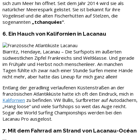
sich zum Meer hin öffnet. Seit dem Jahr 2014 wird sie als
natürlicher Meerespark gelistet. Sie ist bekannt für ihre
Vogelinsel und die alten Fischerhütten auf Stelzen, die
sogenannten
„tchanquées“
.
6. Ein Hauch von Kalifornien in Lacanau
Biarritz, Hendaye, Lacanau – Die Surfspots im äußerten
südwestlichen Zipfel Frankreichs sind Weltklasse. Und gerade
im Frühjahr und Herbst noch menschenleer. An manchen
Tagen fühlte ich zwar nach einer Stunde Surfen meine Hände
nicht mehr, aber hatte das Lineup für mich ganz allein!
Entlang der geradlinig verlaufenen Küstenstraßen an der
französischen Atlantikküste hatte ich oft den Eindruck, mich in
Kalifornien
zu befinden. VW Bullis, Surfbretter auf Autodächern,
„Hang loose“ und viele Surfshops so weit das Auge reicht.
Sogar die World Surfing Championships werden bei den
Lacanau Pro ausgelost.
7. Mit dem Fahrrad am Strand von Lacanau-Océan