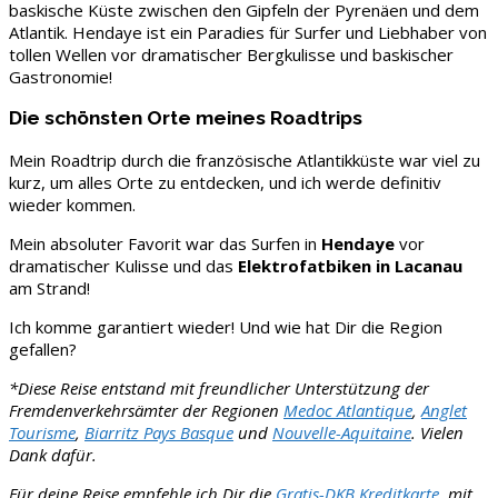
baskische Küste zwischen den Gipfeln der Pyrenäen und dem
Atlantik. Hendaye ist ein Paradies für Surfer und Liebhaber von
tollen Wellen vor dramatischer Bergkulisse und baskischer
Gastronomie!
Die schönsten Orte meines Roadtrips
Mein Roadtrip durch die französische Atlantikküste war viel zu
kurz, um alles Orte zu entdecken, und ich werde definitiv
wieder kommen.
Mein absoluter Favorit war das Surfen in
Hendaye
vor
dramatischer Kulisse und das
Elektrofatbiken in Lacanau
am Strand!
Ich komme garantiert wieder! Und wie hat Dir die Region
gefallen?
*Diese Reise entstand mit freundlicher Unterstützung der
Fremdenverkehrsämter der Regionen
Medoc Atlantique
,
Anglet
Tourisme
,
Biarritz Pays Basque
und
Nouvelle-Aquitaine
. Vielen
Dank dafür.
Für deine Reise empfehle ich Dir die
Gratis-DKB Kreditkarte
, mit