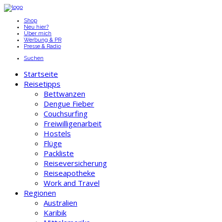
Shop
Neu hier?
Über mich
Werbung & PR
Presse & Radio
Suchen
Startseite
Reisetipps
Bettwanzen
Dengue Fieber
Couchsurfing
Freiwilligenarbeit
Hostels
Flüge
Packliste
Reiseversicherung
Reiseapotheke
Work and Travel
Regionen
Australien
Karibik