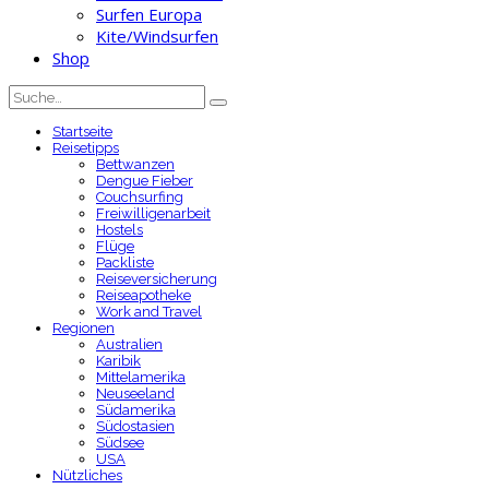
Surfen Europa
Kite/Windsurfen
Shop
Startseite
Reisetipps
Bettwanzen
Dengue Fieber
Couchsurfing
Freiwilligenarbeit
Hostels
Flüge
Packliste
Reiseversicherung
Reiseapotheke
Work and Travel
Regionen
Australien
Karibik
Mittelamerika
Neuseeland
Südamerika
Südostasien
Südsee
USA
Nützliches