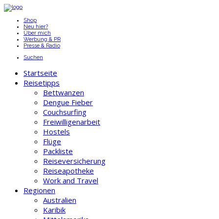
Shop
Neu hier?
Über mich
Werbung & PR
Presse & Radio
Suchen
Startseite
Reisetipps
Bettwanzen
Dengue Fieber
Couchsurfing
Freiwilligenarbeit
Hostels
Flüge
Packliste
Reiseversicherung
Reiseapotheke
Work and Travel
Regionen
Australien
Karibik