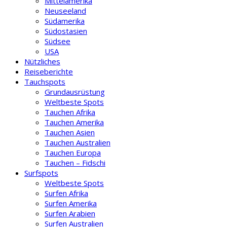
Mittelamerika
Neuseeland
Südamerika
Südostasien
Südsee
USA
Nützliches
Reiseberichte
Tauchspots
Grundausrüstung
Weltbeste Spots
Tauchen Afrika
Tauchen Amerika
Tauchen Asien
Tauchen Australien
Tauchen Europa
Tauchen – Fidschi
Surfspots
Weltbeste Spots
Surfen Afrika
Surfen Amerika
Surfen Arabien
Surfen Australien