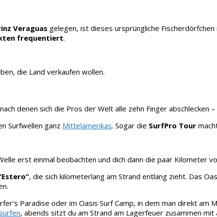
ovinz Veraguas
gelegen, ist dieses ursprüngliche Fischerdörfchen
kten frequentiert
.
eben, die Land verkaufen wollen.
 nach denen sich die Pros der Welt alle zehn Finger abschlecken 
ten Surfwellen ganz
Mittelamerikas
. Sogar die
SurfPro Tour
macht
ie Welle erst einmal beobachten und dich dann die paar Kilometer 
“Estero”
, die sich kilometerlang am Strand entlang zieht. Das Oa
en.
rfer’s Paradise oder im Oasis Surf Camp, in dem man direkt am M
surfen
, abends sitzt du am Strand am Lagerfeuer zusammen mit a