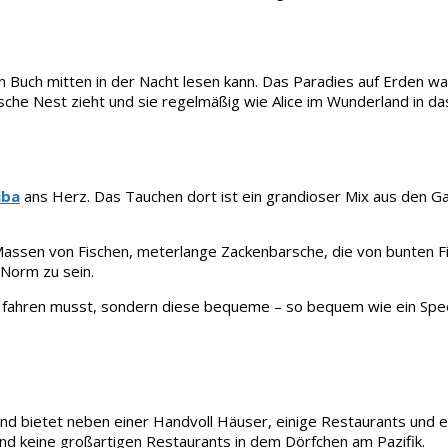
in Buch mitten in der Nacht lesen kann. Das Paradies auf Erden wa
lische Nest zieht und sie regelmäßig wie Alice im Wunderland in d
iba
ans Herz. Das Tauchen dort ist ein grandioser Mix aus den Ga
he Massen von Fischen, meterlange Zackenbarsche, die von bun
Norm zu sein.
sel fahren musst, sondern diese bequeme – so bequem wie ein Spe
d bietet neben einer Handvoll Häuser, einige Restaurants und ei
und keine großartigen Restaurants in dem Dörfchen am Pazifik.