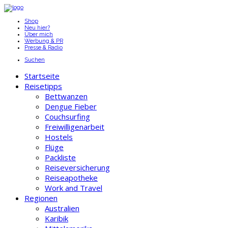
Shop
Neu hier?
Über mich
Werbung & PR
Presse & Radio
Suchen
Startseite
Reisetipps
Bettwanzen
Dengue Fieber
Couchsurfing
Freiwilligenarbeit
Hostels
Flüge
Packliste
Reiseversicherung
Reiseapotheke
Work and Travel
Regionen
Australien
Karibik