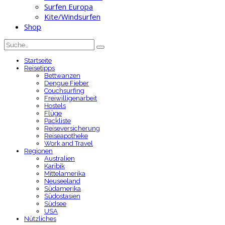
Surfen Europa
Kite/Windsurfen
Shop
Startseite
Reisetipps
Bettwanzen
Dengue Fieber
Couchsurfing
Freiwilligenarbeit
Hostels
Flüge
Packliste
Reiseversicherung
Reiseapotheke
Work and Travel
Regionen
Australien
Karibik
Mittelamerika
Neuseeland
Südamerika
Südostasien
Südsee
USA
Nützliches