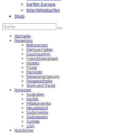
Surfen Europa
Kite/Windsurfen
Shop
Startseite
Reisetipps
Bettwanzen
Dengue Fieber
Couchsurfing
Freiwilligenarbeit
Hostels
Flüge
Packliste
Reiseversicherung
Reiseapotheke
Work and Travel
Regionen
Australien
Karibik
Mittelamerika
Neuseeland
Südamerika
Südostasien
Südsee
USA
Nützliches