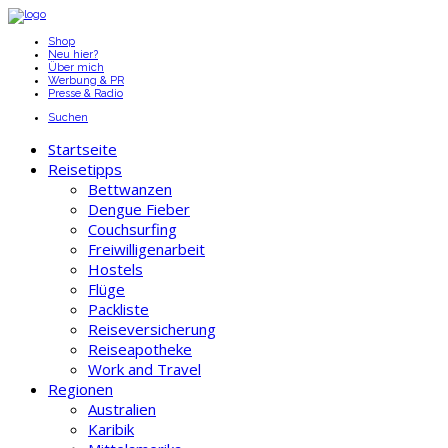
Shop
Neu hier?
Über mich
Werbung & PR
Presse & Radio
Suchen
Startseite
Reisetipps
Bettwanzen
Dengue Fieber
Couchsurfing
Freiwilligenarbeit
Hostels
Flüge
Packliste
Reiseversicherung
Reiseapotheke
Work and Travel
Regionen
Australien
Karibik