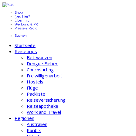
Shop
Neu hier?
Über mich
Werbung & PR
Presse & Radio
Suchen
Startseite
Reisetipps
Bettwanzen
Dengue Fieber
Couchsurfing
Freiwilligenarbeit
Hostels
Flüge
Packliste
Reiseversicherung
Reiseapotheke
Work and Travel
Regionen
Australien
Karibik