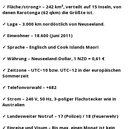
✓
Fläche:/strong> – 242 km², verteilt auf 15 Inseln, von
denen Rarotonga (62 qkm) die Größte ist.
✓
Lage
– 3.000 km nordöstlich von Neuseeland.
✓
Einwohner
– 18.600 (Juni 2011)
✓
Sprache
– Englisch und Cook Islands Maori
✓
Währung
– Neuseeland-Dollar, 1 NZD = 0,61 €
✓
Zeitzone
– UTC−10 bzw. UTC−12 in der europäischen
Sommerzeit
✓
Telefonvorwahl
– +682
✓
Strom
– 240 V, 50 Hz, 3-poliger Flachstecker wie in
Australien
✓
Landesweiter Notruf
– 17 (Polizei) / 18 (Feuerwehr)
✓
Einreise und Visum
– Bis max. einen Monat ist kein