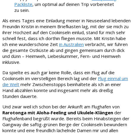
Packliste
, um optimal auf deinen Trip vorbereitet
zu sein.
Als eines Tages eine Einladung meiner in Neuseeland lebenden
Freundin Kristin in meinem Briefkasten lag, mit der sie mich zu
ihrer Hochzeit auf den Cookinseln einlud, stand für mich sehr
schnell fest, dass ich dorthin fliegen musste. Mit Kristin habe
ich eine wunderschöne Zeit
in Australien
verbracht, wir fuhren
die gesamte Ostküste ab und gingen gemeinsam durch dick
und dünn – Heimweh, Liebeskummer, Fern- und Heimweh
inklusive.
Da spielte es auch gar keine Rolle, dass ein Flug auf die
Cookinseln im vierstelligen Bereich lag und der
Flug einmal um
die Welt
mehr Zwischenstopps beinhaltete als ich an einer
Hand abzählen konnte und insgesamt mehr als dreißig
Stunden dauerte.
Und zwar weil ich schon bei der Ankunft am Flughafen von
Rarotonga mit Aloha-Feeling und Ukulele-Klängen
der
Flughafenband begrüßt wurde. Bereits beim Hinabsteigen der
Gangway die saftig-grünen Berge der Cookinseln bewundern
konnte und eine freundlich lächelnde Damen mir und allen