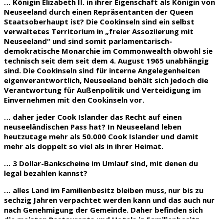
… Königin Elizabeth II. in ihrer Eigenschaft als Königin von
Neuseeland durch einen Repräsentanten der Queen
Staatsoberhaupt ist? Die Cookinseln sind ein selbst
verwaltetes Territorium in „freier Assoziierung mit
Neuseeland“ und sind somit parlamentarisch-
demokratische Monarchie im Commonwealth obwohl sie
technisch seit dem seit dem 4. August 1965 unabhängig
sind. Die Cookinseln sind für interne Angelegenheiten
eigenverantwortlich, Neuseeland behält sich jedoch die
Verantwortung für Außenpolitik und Verteidigung im
Einvernehmen mit den Cookinseln vor.
… daher jeder Cook Islander das Recht auf einen
neuseeländischen Pass hat? In Neuseeland leben
heutzutage mehr als 50.000 Cook Islander und damit
mehr als doppelt so viel als in ihrer Heimat.
…
3 Dollar-Bankscheine
im Umlauf sind, mit denen du
legal bezahlen kannst?
…
alles Land im Familienbesitz
bleiben muss, nur bis zu
sechzig Jahren verpachtet werden kann und das auch nur
nach Genehmigung der Gemeinde. Daher befinden sich