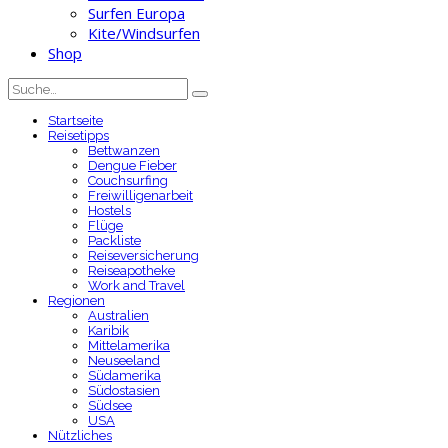
Surfen Europa
Kite/Windsurfen
Shop
Startseite
Reisetipps
Bettwanzen
Dengue Fieber
Couchsurfing
Freiwilligenarbeit
Hostels
Flüge
Packliste
Reiseversicherung
Reiseapotheke
Work and Travel
Regionen
Australien
Karibik
Mittelamerika
Neuseeland
Südamerika
Südostasien
Südsee
USA
Nützliches