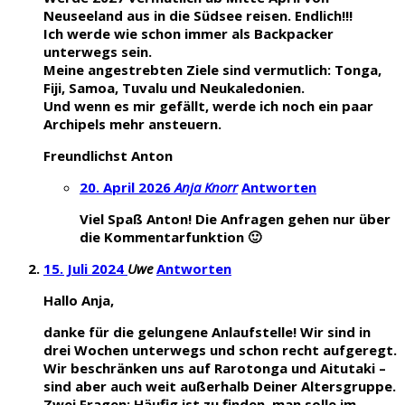
Neuseeland aus in die Südsee reisen. Endlich!!!
Ich werde wie schon immer als Backpacker
unterwegs sein.
Meine angestrebten Ziele sind vermutlich: Tonga,
Fiji, Samoa, Tuvalu und Neukaledonien.
Und wenn es mir gefällt, werde ich noch ein paar
Archipels mehr ansteuern.
Freundlichst Anton
20. April 2026
Anja Knorr
Antworten
Viel Spaß Anton! Die Anfragen gehen nur über
die Kommentarfunktion 🙂
15. Juli 2024
Uwe
Antworten
Hallo Anja,
danke für die gelungene Anlaufstelle! Wir sind in
drei Wochen unterwegs und schon recht aufgeregt.
Wir beschränken uns auf Rarotonga und Aitutaki –
sind aber auch weit außerhalb Deiner Altersgruppe.
Zwei Fragen: Häufig ist zu finden, man solle im