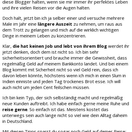
diese Blogger halten, wenn sie mir immer ihr perfektes Leben
und ihre vielen Reisen vor die Augen halten.
Doch halt, jetzt bin ich ja selber einer und versuche mehrere
Male im Jahr eine
längere Auszeit
zu nehmen, um raus aus
dem Trott zu gelangen und mich auf die wirklich wichtigen
Dinge in meinem Leben zu konzentrieren.
Klar,
die hat keinen Job und lebt von ihrem Blog
werdet ihr
jetzt denken, doch dem ist nicht so. Ich bin sehr
sicherheitsorientiert und brauche immer die Gewissheit, dass
regelmäßig Geld auf meinem Bankkonto landet. Und bei einem
Blog kommt mit Sicherheit nicht so viel Geld rein, dass ich
davon leben könnte, höchstens wenn ich mich in einen Slum in
Indien einniste und jeden Tag trockenes Brot esse. Ich will
auch nicht um jeden Cent feilschen müssen.
Ich bin kein Typ, der sich selbständig macht und regelmäßig
neue Kunden auftreibt. Ich habe einfach gerne meine Ruhe und
reise gerne
. So einfach ist das. Meistens kostet das
unterwegs sein auch lange nicht so viel wie dein Alltag daheim
in Deutschland.
Mit diesen Tipps sparst du sogar noch Geld auf deiner Reise: