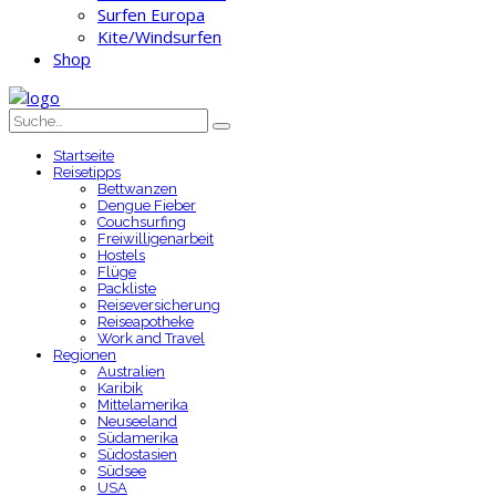
Surfen Europa
Kite/Windsurfen
Shop
Startseite
Reisetipps
Bettwanzen
Dengue Fieber
Couchsurfing
Freiwilligenarbeit
Hostels
Flüge
Packliste
Reiseversicherung
Reiseapotheke
Work and Travel
Regionen
Australien
Karibik
Mittelamerika
Neuseeland
Südamerika
Südostasien
Südsee
USA