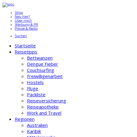
Shop
Neu hier?
Über mich
Werbung & PR
Presse & Radio
Suchen
Startseite
Reisetipps
Bettwanzen
Dengue Fieber
Couchsurfing
Freiwilligenarbeit
Hostels
Flüge
Packliste
Reiseversicherung
Reiseapotheke
Work and Travel
Regionen
Australien
Karibik