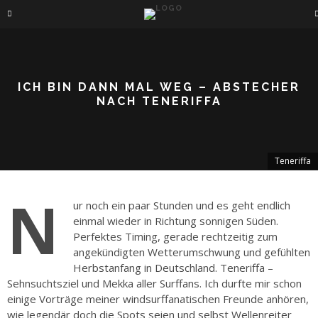
ICH BIN DANN MAL WEG – ABSTECHER
NACH TENERIFFA
Teneriffa
N
ur noch ein paar Stunden und es geht endlich
einmal wieder in Richtung sonnigen Süden.
Perfektes Timing, gerade rechtzeitig zum
angekündigten Wetterumschwung und gefühlten
Herbstanfang in Deutschland. Teneriffa –
Sehnsuchtsziel und Mekka aller Surffans. Ich durfte mir schon
einige Vorträge meiner windsurffanatischen Freunde anhören,
wie legendär doch die Spots seien und selbst Wellenreiter