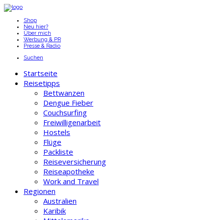
Shop
Neu hier?
Über mich
Werbung & PR
Presse & Radio
Suchen
Startseite
Reisetipps
Bettwanzen
Dengue Fieber
Couchsurfing
Freiwilligenarbeit
Hostels
Flüge
Packliste
Reiseversicherung
Reiseapotheke
Work and Travel
Regionen
Australien
Karibik