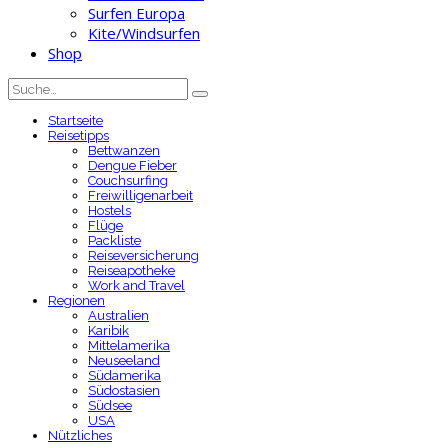
Surfen Europa
Kite/Windsurfen
Shop
Startseite
Reisetipps
Bettwanzen
Dengue Fieber
Couchsurfing
Freiwilligenarbeit
Hostels
Flüge
Packliste
Reiseversicherung
Reiseapotheke
Work and Travel
Regionen
Australien
Karibik
Mittelamerika
Neuseeland
Südamerika
Südostasien
Südsee
USA
Nützliches